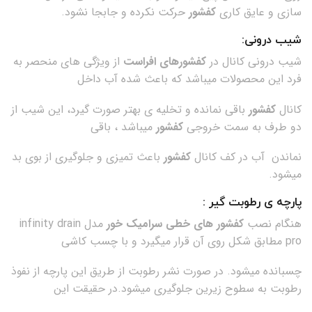
سازی و عایق کاری
کفشور
حرکت نکرده و جابجا نشود.
شیب درونی:
شیب درونی کانال در
کفشورهای افراست
از ویژگی های منحصر به
فرد این محصولات میباشد که باعث شده آب داخل
کانال
کفشور
باقی نمانده و تخلیه ی بهتر صورت گیرد، این شیب از
دو طرف به سمت خروجی
کفشور
میباشد ، باقی
نماندن آب در کف کانال
کفشور
باعث تمیزی و جلوگیری از بوی بد
میشود.
پارچه ی رطوبت گیر :
هنگام نصب
کفشور های خطی سرامیک خور
مدل infinity drain
pro مطابق شکل روی آن قرار میگیرد و با چسب کاشی
چسبانده میشود. در صورت نشر رطوبت از طریق این پارچه از نفوذ
رطوبت به سطوح زیرین جلوگیری میشود.در حقیقت این