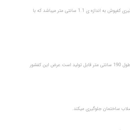
افراست به منظور استفاده در کف های سرامیکی طراحی شده و ضخامت در نظر گرفته شده برای قرار گیری کفپوش به اندازه ی 1.1 سانتی متر میباشد که با
infinity drain pro در طول ها ی متنوع (30، 45، 60 ، 90 ، …) تولید میشوند و با توجه به پروژه تا طول 190 سانتی متر قابل تولید است.عرض این کفشور
لاب ساختمان جلوگیری میکند.