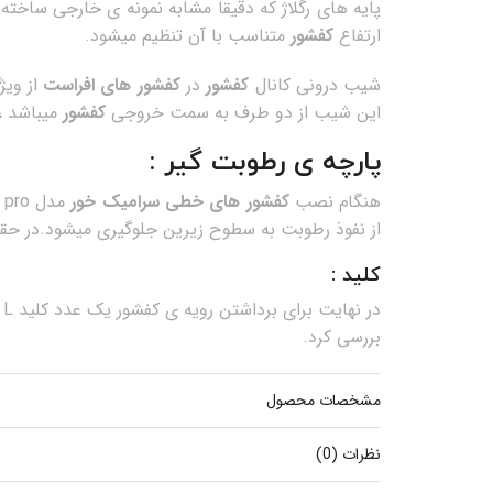
پایه های رگلاژ که دقیقا مشابه نمونه ی خارجی سا
ارتفاع
کفشور
متناسب با آن تنظیم میشود.
شیب درونی کانال
کفشور
در
کفشور های افراست
از ویژ
این شیب از دو طرف به سمت خروجی
کفشور
میباشد ،
پارچه ی رطوبت گیر :
هنگام نصب
کفشور های خطی سرامیک خور
از نفوذ رطوبت به سطوح زیرین جلوگیری میشود.در حق
کلید :
د
بررسی کرد.
مشخصات محصول
نظرات (0)