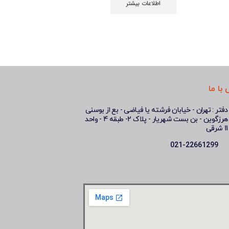
اطلاعات بیشتر
با ما
دفتر : تهران - خیابان فرشته یا فیاضی - بع از بوسنی
هرزگوین - بن بست شهریار - پلاک 2- طبقه 4 - واحد
11 شرقی
021-22661299