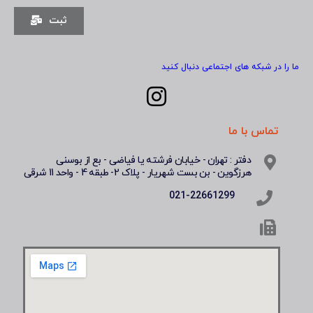
ثبت
ما را در شبکه های اجتماعی دنبال کنید
تماس با ما
دفتر : تهران - خیابان فرشته یا فیاضی - بع از بوسنی
هرزگوین - بن بست شهریار - پلاک 2- طبقه 4 - واحد 11 شرقی
021-22661299