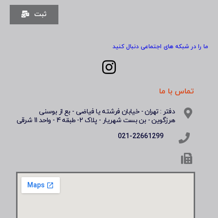
ثبت
ما را در شبکه های اجتماعی دنبال کنید
تماس با ما
دفتر : تهران - خیابان فرشته یا فیاضی - بع از بوسنی
هرزگوین - بن بست شهریار - پلاک 2- طبقه 4 - واحد 11 شرقی
021-22661299