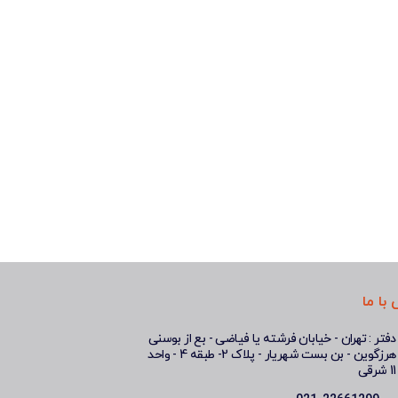
با ما
دفتر : تهران - خیابان فرشته یا فیاضی - بع از بوسنی
هرزگوین - بن بست شهریار - پلاک 2- طبقه 4 - واحد
11 شرقی