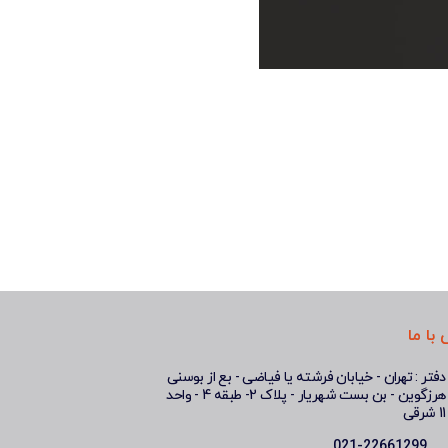
با ما
دفتر : تهران - خیابان فرشته یا فیاضی - بع از بوسنی
هرزگوین - بن بست شهریار - پلاک 2- طبقه 4 - واحد
11 شرقی
021-22661299