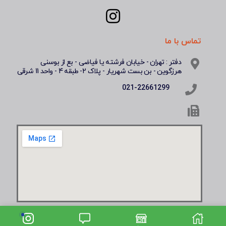
تماس با ما
دفتر : تهران - خیابان فرشته یا فیاضی - بع از بوسنی
هرزگوین - بن بست شهریار - پلاک 2- طبقه 4 - واحد 11 شرقی
021-22661299